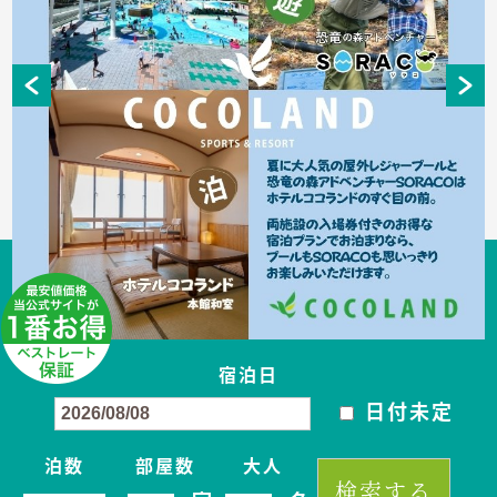
宿泊日
日付未定
泊数
部屋数
大人
検索する